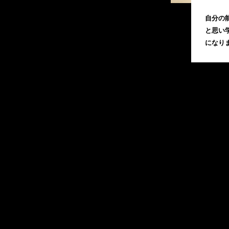
自分の
と思い
になり