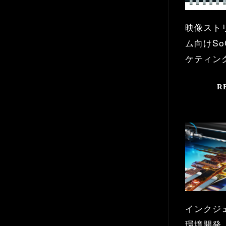
映像スト
ム向けS
ケティン
R
インクジ
環境開発