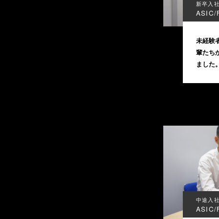
新卒入
ASIC
未経験
輩たち
ました
中途入
ASIC