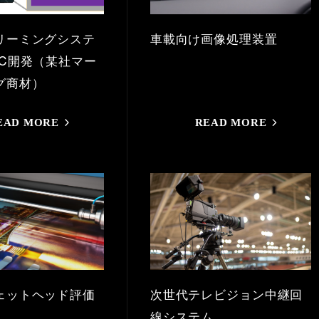
リーミングシステ
車載向け画像処理装置
oC開発（某社マー
グ商材）
EAD MORE
READ MORE
ェットヘッド評価
次世代テレビジョン中継回
線システム