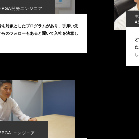
社
/FPGA開発エンジニア
中
A
者を対象としたプログラムがあり、手厚い先
からのフォローもあると聞いて入社を決意し
ど
。
た
し
社
/FPGA エンジニア